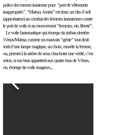
police des mœurs iranienne pour ‘‘port de vêtements
inappropriés’’. ‘‘Matsya Amini’’ est donc un clin d’oeil
(approbateur) au combat des femmes iranniennes contre
le port du voile et au mouvement ‘‘femmes, vie, liberté’’,
Le voile fantomatique qui émerge du turban derrière
Vénus/Mahsa; comme un mauvais ‘‘génie’’ tout droit
sorti d’une lampe magique, au choix, musèle la femme,
ou, permet à la sirène de nous chuchoter une vérité, c’est
selon, si son bras appartient aux quatre bras de Vénus,
ou, émerge du voile nuageux...