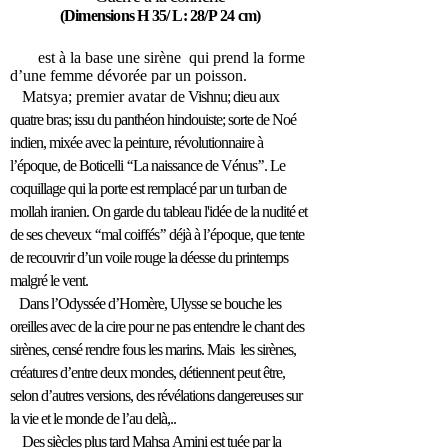
(Dimensions H 35/ L: 28/P 24 cm)
e
st à la base une
sirène qui prend la forme
d’une femme dévorée par un poisson.
Matsya; pr
emier avatar de
Vishnu; dieu aux
quatre bras; issu du panthéon hindouiste; sorte de Noé
indien, mixée avec la peinture, révolutionnaire à
l’époque, de Boticelli ‘‘La naissance de Vénus’’. Le
coquillage qui la porte est remplacé par un turban de
mollah iranien. On garde du tableau l'idée de la nudité et
de ses cheveux ‘‘mal coiffés’’ déjà à l’époque, que tente
de recouvrir d’un voile rouge la déesse du printemps
malgré le vent.
Dans l’Odyssée d’Homère, Ulysse se bouche les
oreilles avec de la cire pour ne pas entendre le chant des
sirènes, censé rendre fous les marins. Mais les sirènes,
créatures d’entre deux mondes, détiennent peut être,
selon d’autres versions, des révélations dangereuses sur
la vie et le monde de l’au delà,..
Des siècles plus tard Mahsa Amini est tuée par la