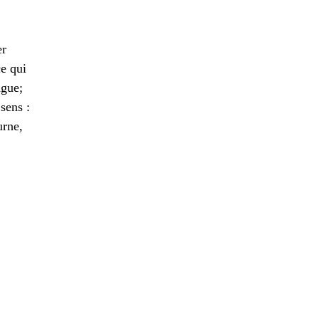
er
ce qui
ngue;
 sens :
urne,