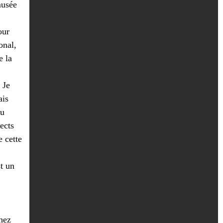
musée
our
onal,
e la
 Je
ais
du
ects
e cette
t un
hez