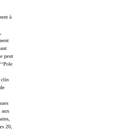
ment à
,
ement
éant
ne peut
‘‘Pole
clin
 de
sues
n aux
ains,
es 20,