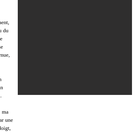
ent,
su du
Le
se
rnue,
n
un
.
r; ma
ar une
oigt,