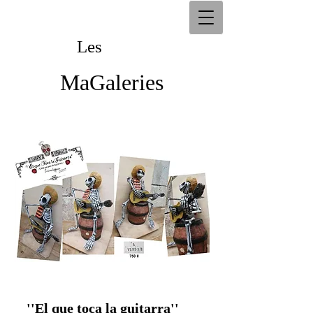
Les
Les
MaGaleries
MaGaleries
''El que toca la guitarra''