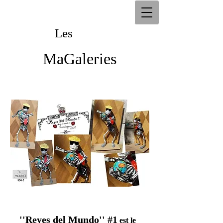
Les
Les
MaGaleries
MaGaleries
''Reyes del Mundo'' #1
est le