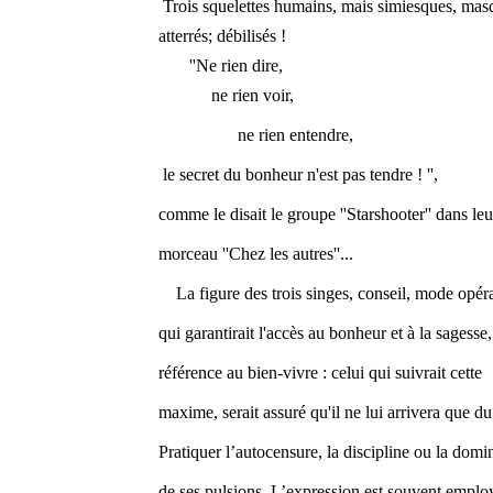
Trois squelettes humains, mais simiesques, mas
atterrés; débilisés !
''Ne rien dire,
ne rien voir,
ne rien entendre,
le secret du bonheur n'est pas tendre ! '',
comme le disait le groupe ''Starshooter'' dans leu
morceau ''Chez les autres''...
La figure des trois singes, conseil, mode opéra
qui garantirait l'accès au bonheur et à la sagesse,
référence au bien-vivre : celui qui suivrait cette
maxime, serait assuré qu'il ne lui arrivera que du
Pratiquer l’autocensure, la discipline ou la domi
de ses pulsions. L’expression est souvent emplo