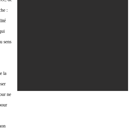
che :
lité
qui
au sens
e la
oser
pour ne
pour
 non