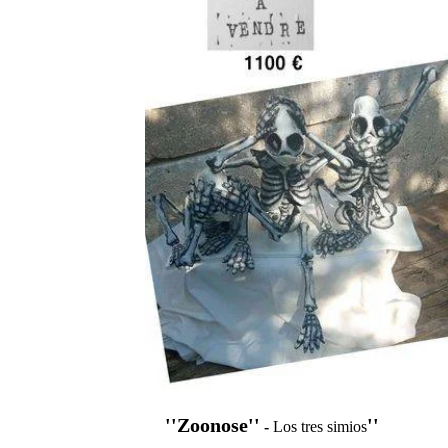
''Zoonose''
''
-
Los tres simios