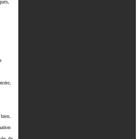
qués,
r
toire,
 bien.
nation
yée, de